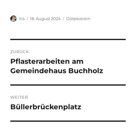
Autor
Veröffentlicht
Kategorien
Iris
18. August 2024
Dörpsverein
am
Beitragsnavigation
ZURÜCK
Pflasterarbeiten am
Vorheriger
Beitrag:
Gemeindehaus Buchholz
WEITER
Büllerbrückenplatz
Nächster
Beitrag: